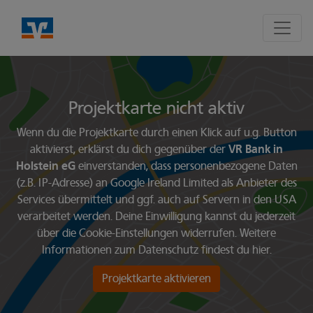
Seite
Klicken Sie, um die Navigation zu überspringen und zum Hauptte
Projekte entdecken
Projekte entdecken
Diese Karte zeigt die Standorte der Projekte an. Verwende den
Karte überspringen und zum Abschnitt der Projektkacheln ge
Projektkarte nicht aktiv
Wenn du die Projektkarte durch einen Klick auf u.g. Button
aktivierst, erklärst du dich gegenüber der
VR Bank in
Holstein eG
einverstanden, dass personenbezogene Daten
(z.B. IP-Adresse) an Google Ireland Limited als Anbieter des
Services übermittelt und ggf. auch auf Servern in den USA
verarbeitet werden. Deine Einwilligung kannst du jederzeit
über die
Cookie-Einstellungen
widerrufen. Weitere
Informationen zum Datenschutz findest du
hier
.
Projektkarte aktivieren