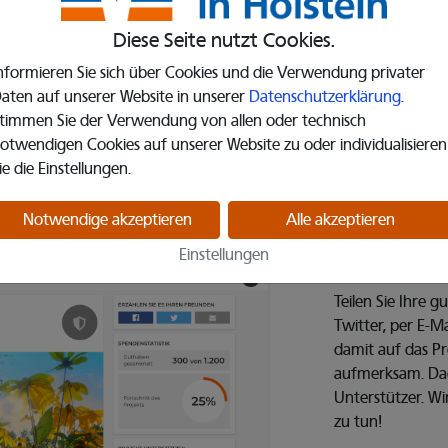
lvorgang
Diese Seite nutzt Cookies.
nformieren Sie sich über Cookies und die Verwendung privater
aten auf unserer Website in unserer
Datenschutzerklärung
.
timmen Sie der Verwendung von allen oder technisch
otwendigen Cookies auf unserer Website zu oder individualisieren
ie die Einstellungen.
Notwendige akzeptieren
Alle akzeptieren
Einstellungen
3. Aktion
Teilen Sie Ihre 
Twitter, per E-
damit auf das Pr
aufmerksam. Da
Unterstützer. Wi
zu tun!