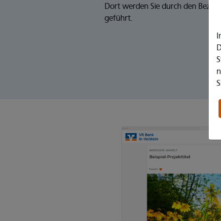
Dort werden Sie durch den Bezah
geführt.
I
D
S
n
S