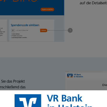
auf die Detailsei
Sie das Projekt
anschließend das
aus und klicken
 werden damit
 weitergeleitet.