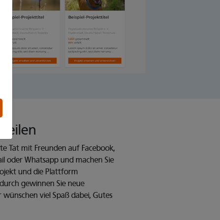
 teilen
gute Tat mit Freunden auf Facebook,
Mail oder Whatsapp und machen Sie
ojekt und die Plattform
durch gewinnen Sie neue
r wünschen viel Spaß dabei, Gutes