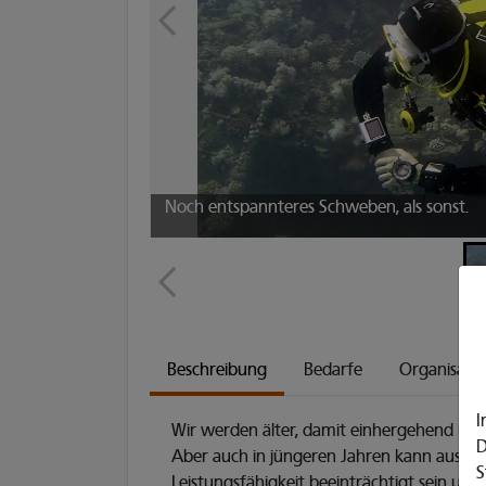
Noch entspannteres Schweben, als sonst.
Beschreibung
Bedarfe
Organisati
I
Wir werden älter, damit einhergehend kan
D
Aber auch in jüngeren Jahren kann aus ve
S
Leistungsfähigkeit beeinträchtigt sein u