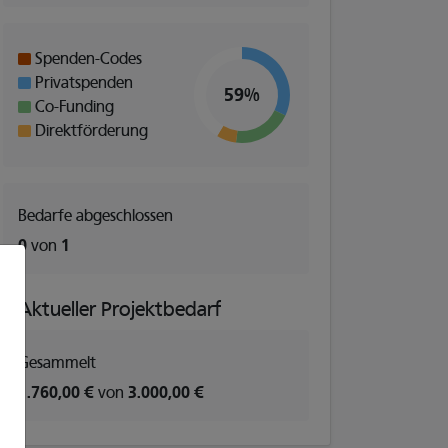
Spenden-Codes
Privatspenden
59%
Co-Funding
Direktförderung
t mit großer Ausrüstung keine Last auf dem Rücken.
Bedarfe abgeschlossen
0
von
1
Aktueller Projektbedarf
Gesammelt
1.760,00 €
von
3.000,00 €