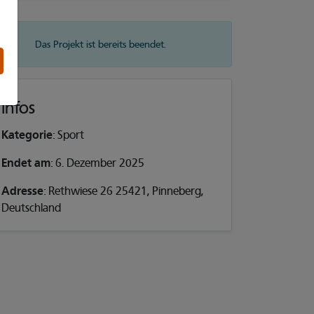
Das Projekt ist bereits beendet.
Infos
Kategorie
: Sport
Endet am
: 6. Dezember 2025
Adresse
: Rethwiese 26 25421, Pinneberg,
Deutschland