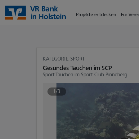
Seite
Klicken Sie, um die Navigation zu überspringen und zum Hauptte
Projekte entdecken
Für Verei
KATEGORIE
: SPORT
Gesundes Tauchen im SCP
Sport-Tauchen im Sport-Club-Pinneberg
1/3