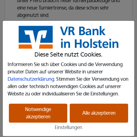
unser Pferd braucht neue Turnierpadbezüge und
eine neue Turniertrense, da diese schon sehr
abgenutzt sind.
Diese Seite nutzt Cookies.
Erzähle es deinen Freunden
Informieren Sie sich über Cookies und die Verwendung
privater Daten auf unserer Website in unserer
𝕏
Datenschutzerklärung
. Stimmen Sie der Verwendung von
allen oder technisch notwendigen Cookies auf unserer
Website zu oder individualisieren Sie die Einstellungen.
Dieses Projekt ist bereits vollständig finanziert.
Notwendige
Alle akzeptieren
akzeptieren
Einstellungen
Infos