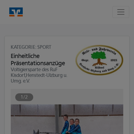
Seite
Klicken Sie, um die Navigation zu überspringen und zum Hauptte
KATEGORIE
: SPORT
Einheitliche
Präsentationsanzüge
Voltigiersparte des RuF
Kisdorf,Henstedt-Ulzburg u.
Umg. e.V.
1/2